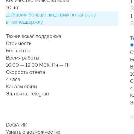
Количество пользователей
1
10 шт.
В
Добавим больше лицензий по запросу
1
в техподдержку
В
Техническая поддержка
Т
Стоимость
Бесплатно
С
Время работы
Б
10:00 — 19:00 МСК, Пн — Пт
В
Скорость ответа
1
4 часа
С
Каналы связи
4
Эл. почта, Telegram
К
Э
DoQA ИИ
Узнать о возможностях