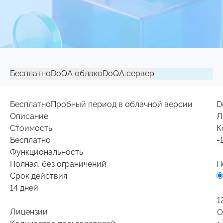
Бесплатно
DoQA облако
DoQA сервер
Бесплатно
Пробный период в облачной версии
D
Описание
Л
Стоимость
К
Бесплатно
-
Функциональность
Полная, без ограничений
П
Срок действия
14 дней
1
Лицензии
О