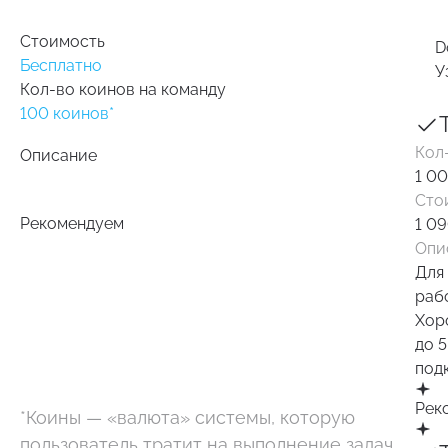
Стоимость
D
Бесплатно
У
Кол-во коинов на команду
100 коинов*
Кол
Описание
1 0
Оптимальный старт: познакомьтесь
с возможностями ИИ на практике
Сто
Рекомендуем
1 09
Идеален, если вы только начинаете
Опи
использовать DoQA ИИ, работаете в одиночку
Для
или применяете ИИ точечно.
раб
Хор
В случае покупки лицензий облачной
до 5
версии DoQA неиспользованные коины
под
останутся доступными.
Рек
*Коины — «валюта» системы, которую
пользователь тратит на выполнение задач