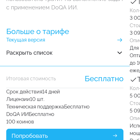
с применением DoQA ИИ.
Кол
3 0
Сто
Больше о тарифе
3 09
Текущая версия
Опи
Для 
Раскрыть список
Опт
Защищенная мультитенантная структура
до 1
в облаке.
еже
Размер хранилища 5 GB (увеличиваем
Бесплатно
Итоговая стоимость
по запросу).
Кол
Срок действия
14 дней
Полная функциональность без ограничений.
5 0
Лицензии
10 шт.
Регулярные обновления.
Сто
Техническая поддержка
Бесплатно
Миграция из других систем.
5 09
DoQA ИИ
Бесплатно
Неограниченное количество проектов, тест-
Опи
100 коинов
кейсов, чек-листов и бесплатных
Исп
наблюдателей.
мощ
Попробовать