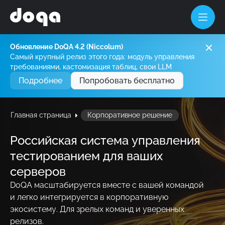
Обновление DoQA 4.2 (Niccolum)
Продукт
Самый крупный релиз этого года: модуль управления
требованиями, кастомизация таблиц, свои LLM
Компания
Возможности
Подробнее
Попробовать бесплатно
Тарифы
Дорожная карта
О нас
Корпоративное решен
Главная страница
Корпоративное решение
Контакты
Портал документации
Российская система управления
Блог
тестированием для ваших
серверов
DoQA масштабируется вместе с вашей командой
и легко интегрируется в корпоративную
экосистему. Для зрелых команд и уверенных
релизов.