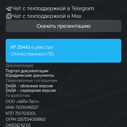
Чат с техподдержкой в Telegram
Чат с техподдержкой в Мах
Скачать презентацию
№ 25443
в реестре
Отечественного ПО
Документация
Портал документации
Юридические документы
Лицензионные соглашения
DoQA - облачная версия
DoQA - серверная версия
Разработчик
ООО «АйТи Тест»
ИНН 7105046527
КПП 710701001
ОГРН 1167154058862
ОКВЭД 62.01